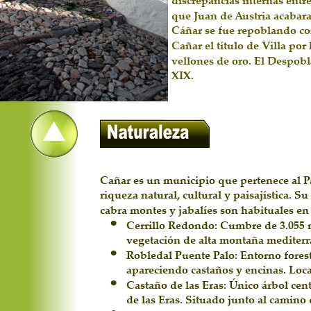
discrepancias internas ent
que Juan de Austria acabara
Cáñar se fue repoblando con 
Cañar el título de Villa po
vellones de oro. El Despob
XIX.
Cañar es un municipio que pertenece al Pa
riqueza natural, cultural y paisajística. S
cabra montes y jabalíes son habituales en
•
Cerrillo Redondo: Cumbre de 3.055 m
vegetación de alta montaña mediterr
•
Robledal Puente Palo: Entorno fores
apareciendo castaños y encinas. Loca
•
Castaño de las Eras: Único árbol cen
de las Eras. Situado junto al camino 