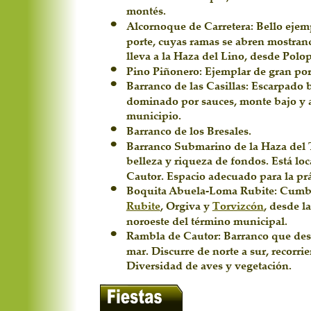
montés.
•
Alcornoque de Carretera: Bello ejemp
porte, cuyas ramas se abren mostrand
lleva a la Haza del Lino, desde Polop
•
Pino Piñonero: Ejemplar de gran porte
•
Barranco de las Casillas: Escarpado 
dominado por sauces, monte bajo y a
municipio.
•
Barranco de los Bresales.
•
Barranco Submarino de la Haza del T
belleza y riqueza de fondos. Está lo
Cautor. Espacio adecuado para la pr
•
Boquita Abuela-Loma Rubite: Cumbre
Rubite
, Orgiva y 
Torvizcón
, desde l
noroeste del término municipal.
•
Rambla de Cautor: Barranco que desci
mar. Discurre de norte a sur, recorr
Diversidad de aves y vegetación.