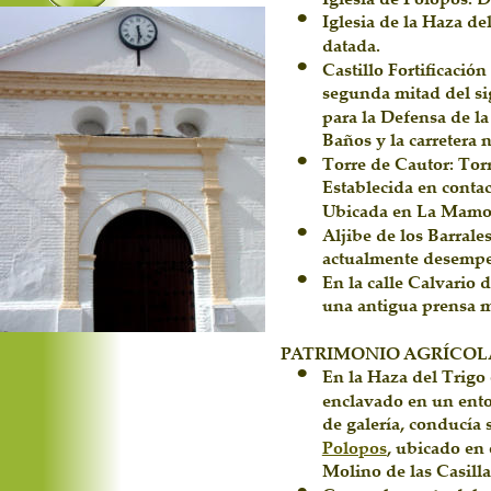
•
Iglesia de la Haza de
datada.
•
Castillo Fortificació
segunda mitad del si
para la Defensa de la 
Baños y la carretera 
•
Torre de Cautor: Torre
Establecida en contac
Ubicada en La Mamol
•
Aljibe de los Barrale
actualmente desempeñ
•
En la calle Calvario 
una antigua prensa m
PATRIMONIO AGRÍCOL
•
En la Haza del Trigo
enclavado en un ento
de galería, conducía
Polopos
, ubicado en e
Molino de las Casilla
•